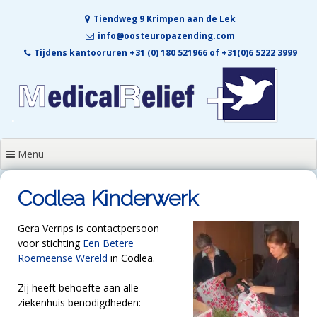
Skip
Tiendweg 9 Krimpen aan de Lek
to
content
info@oosteuropazending.com
Tijdens kantooruren +31 (0) 180 521966 of +31(0)6 5222 3999
Menu
Codlea Kinderwerk
Gera Verrips is contactpersoon
voor stichting
Een Betere
Roemeense Wereld
in Codlea.
Zij heeft behoefte aan alle
ziekenhuis benodigdheden: