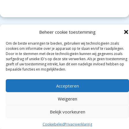
Medical Relief is onderdeel van OEZ/CCEW
Beheer cookie toestemming
Medische hulp aan de allerarmsten
Om de beste ervaringen te bieden, gebruiken wij technologieën zoals
cookies om informatie over je apparaat op te slaan en/of te raadplegen.
meer lezen
Door in te stemmen met deze technologieën kunnen wij gegevens zoals
surfgedrag of unieke ID's op deze site verwerken. Als je geen toestemming
geeft of uw toestemming intrekt, kan dit een nadelige invloed hebben op
bepaalde functies en mogelijkheden.
Tiendweg 9 Krimpen aan de Lek
info@oosteuropazending.c
Tijdens kantooruren +31 (0) 180 521966 of +31(0)6 5222 3999
Accepteren
Weigeren
Copyright © 2026
Medical Relief
. Powered by WordPress
&
CeeWP,
Theme by
ceewp.com
&
Medical Relief is using the Great WordPress theme
Bekijk voorkeuren
Cookiebeleid
Privacyverklaring