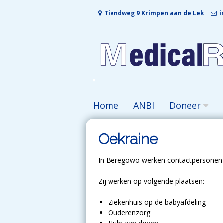
Skip
Tiendweg 9 Krimpen aan de Lek
i
to
content
Home
ANBI
Doneer
Oekraine
In Beregowo werken contactpersonen 
Zij werken op volgende plaatsen:
Ziekenhuis op de babyafdeling
Ouderenzorg
Hulp aan doven