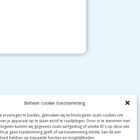
Beheer cookie toestemming
 ervaringen te bieden, gebruiken wij technologieën zoals cookies om
0) 180 521966 of +31(0)6 5222 3999
over je apparaat op te slaan en/of te raadplegen. Door in te stemmen met
logieën kunnen wij gegevens zoals surfgedrag of unieke ID's op deze site
Als je geen toestemming geeft of uw toestemming intrekt, kan dit een
ing the Great WordPress theme
vloed hebben op bepaalde functies en mogelijkheden.