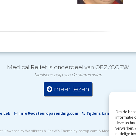
Medical Relief is onderdeel van OEZ/CCEW
Medische hulp aan de allerarmsten
meer lezen
Om de beste
e Lek
info@oosteuropazending.com
Tijdens kantooruren +31 (
informatie 
deze techno
verwerken. 
ef
. Powered by WordPress
&
CeeWP,
Theme by ceewp.com
&
Medical Relief is us
nadelige in