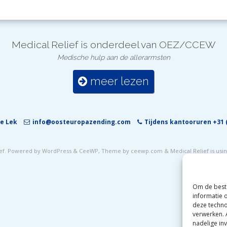
Medical Relief is onderdeel van OEZ/CCEW
Medische hulp aan de allerarmsten
meer lezen
e Lek
info@oosteuropazending.com
Tijdens kantooruren +31 (
ef
. Powered by WordPress
&
CeeWP,
Theme by ceewp.com
&
Medical Relief is us
Om de beste
informatie 
deze techno
verwerken. 
nadelige in