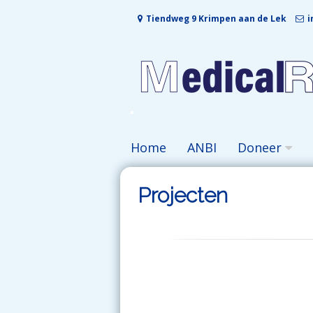
Skip
Tiendweg 9 Krimpen aan de Lek
i
to
content
Home
ANBI
Doneer
Projecten